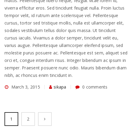
mattis. Pellentesque libero neque, feugiat vitae lorem id,
viverra efficitur eros. Sed tincidunt feugiat nulla. Proin luctus
tempor velit, id rutrum ante scelerisque vel. Pellentesque
cursus, tortor sed tristique mollis, nulla est ullamcorper elit,
sodales vestibulum tellus dolor quis massa. Ut tincidunt
cursus iaculis. Vivamus a dolor semper, tincidunt velit eu,
varius augue. Pellentesque ullamcorper eleifend ipsum, sed
molestie purus posuere ac. Pellentesque est sem, aliquet sed
orci et, congue interdum risus. Integer bibendum ac ipsum in
semper. Praesent posuere nunc odio. Mauris bibendum diam
nibh, ac rhoncus enim tincidunt in.
March 3, 2015
sikapa
0 comments
1
2