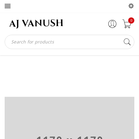
0
ARCHIVES
Home
Portfolios
Web design
/
/