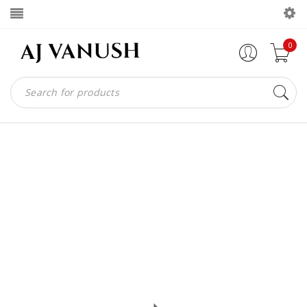
0
VITAE MAXIMUS MAGNA ERAT
Home
Portfolios
Vitae maximus magna erat
/
/